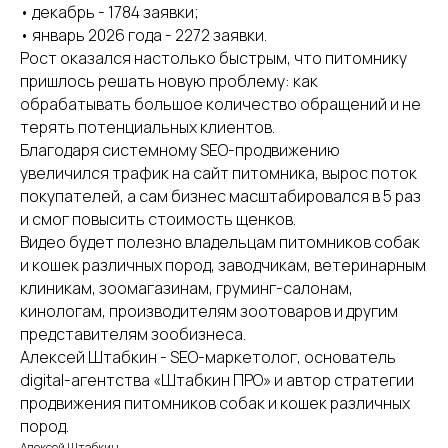
• декабрь - 1784 заявки;
Сайты которые мы ведём сразу начинают
• январь 2026 года - 2272 заявки.
приносить заявки в ЗооБизнес.
Рост оказался настолько быстрым, что питомнику
пришлось решать новую проблему: как
обрабатывать большое количество обращений и не
ИНФОРМАЦИЯ
терять потенциальных клиентов.
Главная
Благодаря системному SEO-продвижению
Кейсы и отзывы
увеличился трафик на сайт питомника, вырос поток
Об агентстве
покупателей, а сам бизнес масштабировался в 5 раз
Блог
и смог повысить стоимость щенков.
Видео
Видео будет полезно владельцам питомников собак
Вопросы
и кошек различных пород, заводчикам, ветеринарным
Контакты
клиникам, зоомагазинам, груминг-салонам,
кинологам, производителям зоотоваров и другим
представителям зообизнеса.
ИП Штабкин Алексей Сергеевич
ИНН: 772902422216
Алексей Штабкин - SEO-маркетолог, основатель
ОГРНИП: 317774613700442
digital-агентства «Штабкин ПРО» и автор стратегии
продвижения питомников собак и кошек различных
Политика в отношении
обработки
персональных данных
пород.
Алексей Штабкин