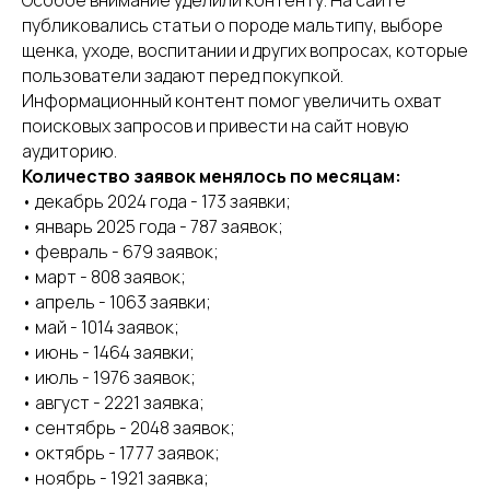
Особое внимание уделили контенту. На сайте
публиковались статьи о породе мальтипу, выборе
щенка, уходе, воспитании и других вопросах, которые
пользователи задают перед покупкой.
Информационный контент помог увеличить охват
поисковых запросов и привести на сайт новую
аудиторию.
Количество заявок менялось по месяцам:
• декабрь 2024 года - 173 заявки;
• январь 2025 года - 787 заявок;
• февраль - 679 заявок;
РАЗРАБОТКА САЙТОВ
• март - 808 заявок;
Разрабатываем сайты на основании анализа
конкурентов и собранных поисковых
• апрель - 1063 заявки;
запросов.
• май - 1014 заявок;
• июнь - 1464 заявки;
Созданные нами сайты сразу начинают
• июль - 1976 заявок;
приносить заявки в ЗооБизнес.
• август - 2221 заявка;
• сентябрь - 2048 заявок;
ПРОДВИЖЕНИЕ САЙТОВ
• октябрь - 1777 заявок;
Продвигаем сайты на основании анализа
• ноябрь - 1921 заявка;
поискового спроса. С гарантией результата!