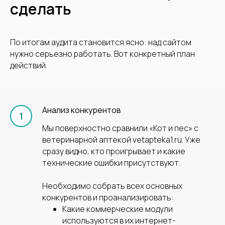
сделать
По итогам аудита становится ясно: над сайтом
нужно серьезно работать. Вот конкретный план
действий.
Анализ конкурентов
Мы поверхностно сравнили «Кот и пес» с
ветеринарной аптекой vetapteka1.ru. Уже
сразу видно, кто проигрывает и какие
технические ошибки присутствуют.
Необходимо собрать всех основных
Свяжитесь с нами и
конкурентов и проанализировать:
мы ответим на ваши
Какие коммерческие модули
используются в их интернет-
вопросы