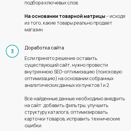
подбора ключевых слов.
На основании товарной матрицы
– исходя
из того, какие товары реально продает
магазин.
+7
Доработка сайта
Если принято решение оставить
существующий сайт, нужно провести
внутреннюю SEO-оптимизацию (поисковую
оптимизацию) на основании собранных
Соглашаюсь на
обработку
аналитических данных из пунктов 1 и 2.
персональных данных
Все найденные данные необходимо внедрить
Отправить
на сайт: добавить фильтры, улучшить
структуру каталога, оптимизировать
карточки товаров, исправить технические
ошибки.