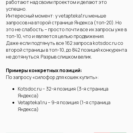
работают над своим проектом и делают это
успешно.
Интересный момент: у vetapteka1.ru меньше
запросов на второй странице Яндекса (топ-20). Но
это не слабость – просто почти все их запросы уже в
топ-10, что и является целью продвижения.
+7
Даже если подтянуть все 162 запроса kotsdoc.ru со
второй страницы в топ-10, до 842 позиций конкурента
не дотянуться. Разрыв слишком велик.
Примеры конкретных позиций:
По запросу «силофор для кошек купить»:
Соглашаюсь на
обработку
Kotsdoc.ru – 32-я позиция (3-я страница
персональных данных
Яндекса)
Vetapteka1.ru – 9-я позиция (1-я страница
Отправить
Яндекса)