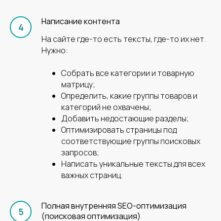
Написание контента
На сайте где-то есть тексты, где-то их нет.
Нужно:
Собрать все категории и товарную
РАЗРАБОТКА САЙТОВ
матрицу;
Разрабатываем сайты на основании анализа
Определить, какие группы товаров и
конкурентов и собранных поисковых
категорий не охвачены;
запросов.
Добавить недостающие разделы;
Созданные нами сайты сразу начинают
Оптимизировать страницы под
приносить заявки в ЗооБизнес.
соответствующие группы поисковых
запросов;
Написать уникальные тексты для всех
ПРОДВИЖЕНИЕ САЙТОВ
важных страниц.
Продвигаем сайты на основании анализа
поискового спроса. С гарантией результата!
Сайты которые мы ведём сразу начинают
Полная внутренняя SEO-оптимизация
приносить заявки в ЗооБизнес.
(поисковая оптимизация)