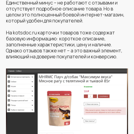
Единственный минус – не работают с отзывами и
Руководитель отдела продвижения
отсутствует подробное описание товара. Но в
Победитель чемпионата по продвижению
целом это полноценный боевой интернет-магазин,
сайтов в 2025 и 2024
который удобен для покупателей.
Специалист по продвижению сайтов №1 в
2024 по версии Топвизор
На kotsdoc.ru карточки товаров тоже содержат
Аудит в формате видео-
базовую информацию: короткое описание,
конференции 15-20 мин
заполненные характеристики, цену и наличие.
Разберем ошибки на сайте
Однако отзывов также нет – а это важный элемент,
влияющий на доверие покупателей и конверсию.
Рекомендации по улучшению
Ответы на ваши вопросы
+7
Соглашаюсь на
обработку
персональных данных