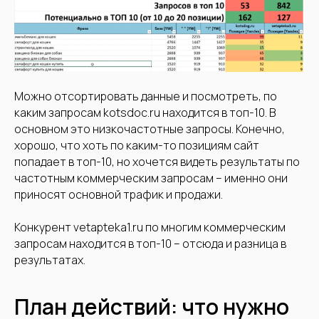
Обратившись к нам, вы получите
атмосферу комфортного
партнерства
, которая позволит
вам сосредоточиться на своём
бизнесе.
Алексей Штабкин
Можно отсортировать данные и посмотреть, по
Руководитель агентства
каким запросам kotsdoc.ru находится в топ-10. В
"ВетБрендинг"
основном это низкочастотные запросы. Конечно,
хорошо, что хоть по каким-то позициям сайт
попадает в топ-10, но хочется видеть результаты по
частотным коммерческим запросам – именно они
Другие аудиты
приносят основной трафик и продажи.
Конкурент vetapteka1.ru по многим коммерческим
запросам находится в топ-10 – отсюда и разница в
результатах.
План действий: что нужно