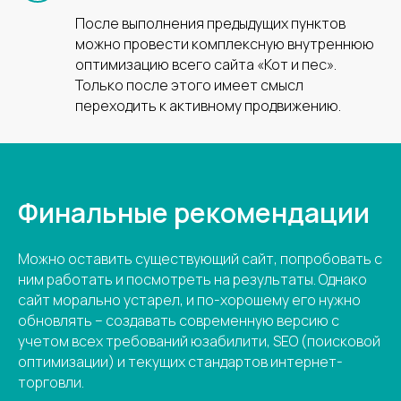
После выполнения предыдущих пунктов
ИНФОРМАЦИЯ
можно провести комплексную внутреннюю
Главная
оптимизацию всего сайта «Кот и пес».
Только после этого имеет смысл
Кейсы и отзывы
переходить к активному продвижению.
Об агентстве
Блог
Видео
Вопросы
Контакты
Финальные рекомендации
ИП Штабкин Алексей Сергеевич
ИНН: 772902422216
Можно оставить существующий сайт, попробовать с
ОГРНИП: 317774613700442
ним работать и посмотреть на результаты. Однако
сайт морально устарел, и по-хорошему его нужно
Политика в отношении
обработки
обновлять – создавать современную версию с
персональных данных
учетом всех требований юзабилити, SEO (поисковой
© 2023-2026 Все права защищены
оптимизации) и текущих стандартов интернет-
торговли.