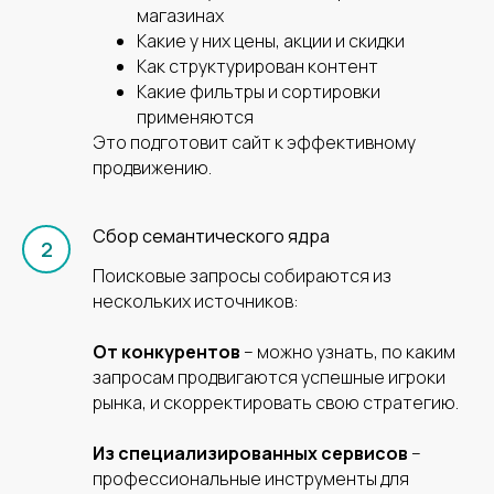
магазинах
Какие у них цены, акции и скидки
+7 (495) 152-02-25
Как структурирован контент
Какие фильтры и сортировки
sales@vetbranding.ru
применяются
Это подготовит сайт к эффективному
Телеграм
продвижению.
Сбор семантического ядра
На связи с 10:00 до 20:00 по
Поисковые запросы собираются из
МСК, без выходных
нескольких источников:
Территориально находимся в
От конкурентов
– можно узнать, по каким
Москве
запросам продвигаются успешные игроки
рынка, и скорректировать свою стратегию.
Работаем по всей России
Расскажите нам о своих задачах,
Из специализированных сервисов
–
а мы подберем эффективное
профессиональные инструменты для
решение