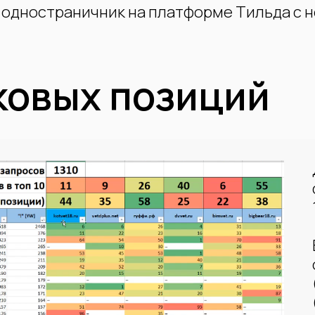
й одностраничник на платформе Тильда с
ковых позиций