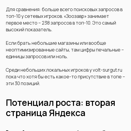
Для сравнения: больше всего поисковых запросов в
топ-10 у сетевых игроков. «Зоозавр» занимает
первое место – 238 запросов в топ-10. Это самый
высокий показатель.
Если брать небольшие магазины или вообще
неоптимизированные сайты, там цифры печальные –
единицы запросов или ноль.
Среди небольших локальных игроков у volt-surgut.ru
пока что хотя бы есть какое-то присутствие в топе –
эти 30 позиций.
Потенциал роста: вторая
+7 (495) 152-02-25
страница Яндекса
sales@vetbranding.ru
Телеграм