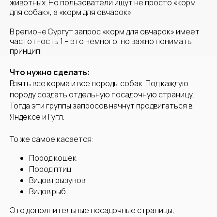
животных. Но пользователи ищут не просто «корм
для собак», а «корм для овчарок».
В регионе Сургут запрос «корм для овчарок» имеет
Руководитель отдела продвижения
частотность 1 – это немного, но важно понимать
Победитель чемпионата по продвижению
принцип.
сайтов в 2025 и 2024
Специалист по продвижению сайтов №1 в
2024 по версии Топвизор
Что нужно сделать:
Аудит в формате видео-
Взять все корма и все породы собак. Под каждую
конференции 15-20 мин
породу создать отдельную посадочную страницу.
Разберем ошибки на сайте
Тогда эти группы запросов начнут продвигаться в
Яндексе и Гугл.
Рекомендации по улучшению
Ответы на ваши вопросы
То же самое касается:
Пород кошек
Пород птиц
Видов грызунов
Видов рыб
+7
Это дополнительные посадочные страницы,