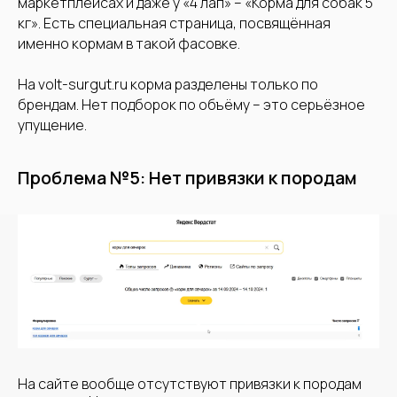
маркетплейсах и даже у «4 лап» – «Корма для собак 5
кг». Есть специальная страница, посвящённая
именно кормам в такой фасовке.
На volt-surgut.ru корма разделены только по
брендам. Нет подборок по объёму – это серьёзное
упущение.
Проблема №5: Нет привязки к породам
Аудит
вашего сайта
Аудит проведет
На сайте вообще отсутствуют привязки к породам
Алексей Штабкин