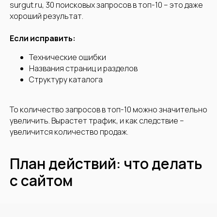
surgut.ru, 30 поисковых запросов в топ-10 – это даже
хороший результат.
Если исправить:
Технические ошибки
Названия страниц и разделов
Соглашаюсь на
обработку
Структуру каталога
персональных данных
Отправить
То количество запросов в топ-10 можно значительно
увеличить. Вырастет трафик, и как следствие –
увеличится количество продаж.
Обратившись к нам, вы получите
План действий: что делать
атмосферу комфортного
партнерства
, которая позволит
с сайтом
вам сосредоточиться на своём
бизнесе.
Алексей Штабкин
Руководитель агентства