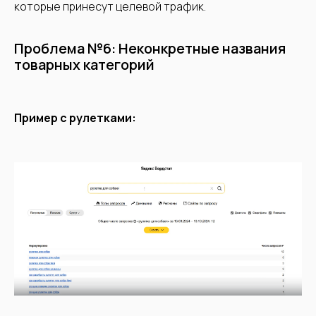
которые принесут целевой трафик.
Соглашаюсь на
обработку
персональных данных
Проблема №6: Неконкретные названия
Консультация ЗооМаркетолога
товарных категорий
Пример с рулетками: