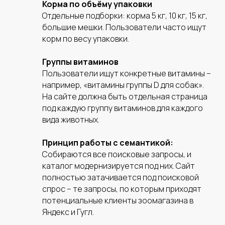
Корма по объёму упаковки
Отдельные подборки: корма 5 кг, 10 кг, 15 кг,
большие мешки. Пользователи часто ищут
корм по весу упаковки.
На связи с 10:00 до 20:00 по
МСК, без выходных
Группы витаминов
Пользователи ищут конкретные витамины –
Территориально находимся в
например, «витамины группы D для собак».
Москве
На сайте должна быть отдельная страница
под каждую группу витаминов для каждого
Работаем по всей России
вида животных.
Расскажите нам о своих задачах,
а мы подберем эффективное
Принцип работы с семантикой:
решение
Собираются все поисковые запросы, и
каталог модернизируется под них. Сайт
полностью затачивается под поисковой
спрос – те запросы, по которым приходят
потенциальные клиенты зоомагазина в
Яндекс и Гугл.
+7