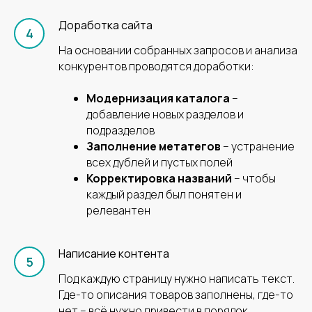
Доработка сайта
На основании собранных запросов и анализа
конкурентов проводятся доработки:
Модернизация каталога
–
Соглашаюсь на
обработку
персональных данных
добавление новых разделов и
подразделов
Заполнение метатегов
– устранение
Отправить
всех дублей и пустых полей
Корректировка названий
– чтобы
каждый раздел был понятен и
релевантен
Написание контента
Под каждую страницу нужно написать текст.
Где-то описания товаров заполнены, где-то
нет – всё нужно привести в порядок.