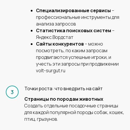
Специализированные сервисы
–
профессиональные инструменты для
анализа запросов
Статистика поисковых систем
–
Яндекс.Вордстат
Сайты конкурентов
– можно
посмотреть, по каким запросам
продвигаются успешные игроки, и
учесть эти запросы при продвижении
volt-surgut.ru
Свяжитесь с нами и
мы ответим на ваши
вопросы
Точки роста: что внедрить на сайт
Страницы по породам животных
+7 (495) 152-02-25
Создать отдельные посадочные страницы
для каждой популярной породы собак, кошек,
sales@vetbranding.ru
птиц, грызунов.
Телеграм