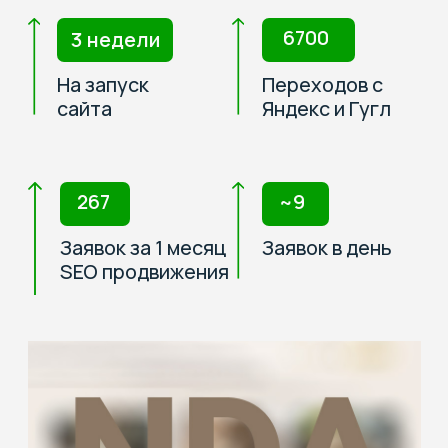
Организовать поток заявок
Поднять стоимость щенков на
100.000 - 150.000 руб
Набрать подписчиков в ТГ
Процесс
Разработали сайт
Настроили SEO (поисковую
оптимизацию) под всю РФ
Написали статьи для Дзена
Настроили веб-аналитику
Результат
Заявки падают круглые сутки со
всей РФ.
Увеличили стоимость щенков на
100.000 руб.
ТГ канал вырос со 150 до 2300
подписчиков.
В планах расширяться на страны
СНГ и Европу.