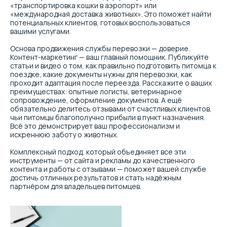
«транспортировка кошки в аэропорт» или
«международная доставка животных». Это поможет найти
потенциальных клиентов, готовых воспользоваться
вашими услугами.
"ВетБрендинг" -
Основа продвижения службы перевозки — доверие.
Контент-маркетинг — ваш главный помощник. Публикуйте
агентство диджитал-
статьи и видео о том, как правильно подготовить питомца к
маркетинга для
поездке, какие документы нужны для перевозки, как
проходит адаптация после переезда. Расскажите о ваших
ЗооБизнеса
преимуществах: опытные логисты, ветеринарное
сопровождение, оформление документов. А ещё
обязательно делитесь отзывами от счастливых клиентов,
Команда профессионалов, способных
чьи питомцы благополучно прибыли в пункт назначения.
решить любую задачу в области
Всё это демонстрирует ваш профессионализм и
диджитал-маркетинга
искреннюю заботу о животных.
Комплексный подход, который объединяет все эти
инструменты — от сайта и рекламы до качественного
контента и работы с отзывами — поможет вашей службе
достичь отличных результатов и стать надёжным
партнёром для владельцев питомцев.
Блог о диджитал-
маркетинге в ЗОО