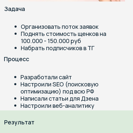
Задача
Организовать поток заявок в
питомник кошек
Процесс
Анализ конкурентов
Сбор всех поисковых запросов
Разработка сайта под SEO
(поисковую оптимизацию)
Настройка веб-аналитики
Результат
Все котята которые были в наличии
распроданы.
Следующий выводок весь в
резерве.
Заявки на покупку котят приходят
регулярно.