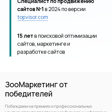
ЗооМаркетинг от
победителей
Получите до 80 новых
клиентов в день
Побеждаем на премиях и профессиональных