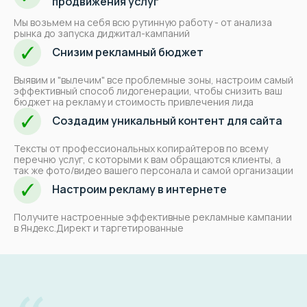
продвижения услуг
Мы возьмем на себя всю рутинную работу - от анализа
рынка до запуска диджитал-кампаний
Снизим рекламный бюджет
Бесплатный аудит вашего сайта
Выявим и "вылечим" все проблемные зоны, настроим самый
эффективный способ лидогенерации, чтобы снизить ваш
позволит провести комплексный
бюджет на рекламу и стоимость привлечения лида
анализ, найти точки роста и
способствовать
росту продаж и
Создадим уникальный контент для сайта
прибыли
вашего ЗооБизнеса
Тексты от профессиональных копирайтеров по всему
перечню услуг, с которыми к вам обращаются клиенты, а
Консультация ЗооМаркетолога
так же фото/видео вашего персонала и самой организации
Настроим рекламу в интернете
Получите настроенные эффективные рекламные кампании
в Яндекс.Директ и таргетированные
Кейсы и отзывы
Июль 2026: 267 заявки за