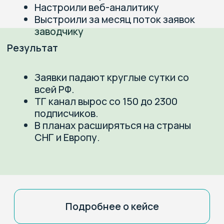
сайт
страниц услуг
Задача
Организовать поток пациентов в
ветклинику
Выйти в топ в Яндекс по нужным
запросам
Процесс
Анализ конкурентов
Сбор всех поисковых запросов
Разработка сайта под SEO
(поисковую оптимизацию)