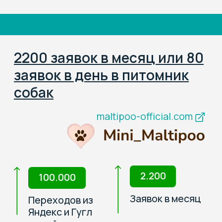
Настройка веб-аналитики
Результат
С нового сайта в течение двух
недель после запуска упало 29
заявок на услуги ветклиники.
Начинаем работы по выводу сайта в
топ по высокомаржинальным
услугам
Подробнее о кейсе
Раскупили всех котят в
питомнике за 2 месяца
после запуска сайта
arabicat.ru