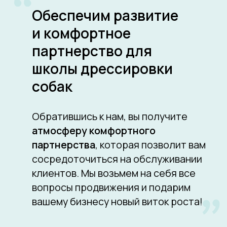
1-ый месяц продвижения
для заводчика
По договоренности с заводчиком не можем
разглашать адрес сайта
6700
3 недели
На запуск
Переходов с
сайта
Яндекс и Гугл
267
~9
Заявок за 1 месяц
Заявок в день
SEO продвижения