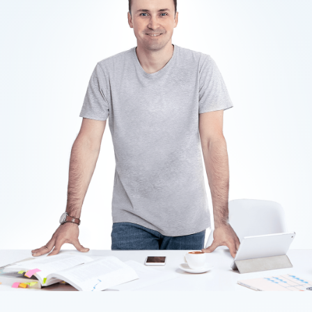
Скачать
презентацию
Руководитель агентства
Алексей Штабкин
Победитель
чемпионата по
продвижению сайтов
2024
и
2025
Победитель
премии Galera
Awards 2025, номинация «Лучший
кейс года»
Специалист по продвижению
сайтов Nº1
в 2024 по версии
topvisor.com