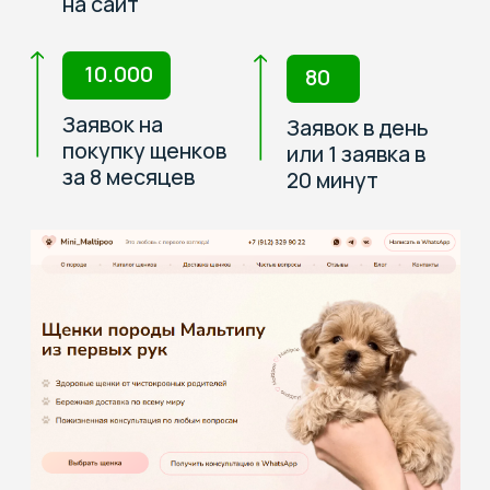
Питомник породы
Европейская бурма
54 заявки
1000
С сайта за первые
Посетителей из
3 месяца
поисковых систем
7 раз
Котята
распроданы
Увеличили
Следующий
посещаемость
выводок весь в
сайта за 3 месяца
резерве