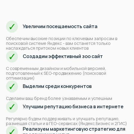
вопросы продвижения и подарим
вашему бизнесу новый виток роста!
Алексей Штабкин
Увеличим посещаемость сайта
Руководитель отдела
продвижения;
специалист по
продвижению сайтов №1 в 2024
по версии Топвизор
Обеспечим высокие позиции по ключевым запросам
в
поисковой системе Яндекс - вам останется только
Оставить заявку →
наслаждаться притоком новых клиентов
Создадим эффективный зоо сайт
Аудит вашего сайта позволит
С современным дизайном и мобильной версией,
подготовленный к SEO-продвижению (поисковой
провести комплексный
оптимизации)
анализ, найти точки роста и
Помогаем, когда
Выделим среди конкурентов
способствовать
росту
продаж и прибыли
вашего
Сделаем ваш бренд более узнаваемым и успешным
ЗооБизнеса
Улучшим репутацию бизнеса в интернете
Регулярно будем поддерживать и улучшать репутацию,
размещая статьи и в ГЕО-сервисах (Яндекс.Бизнес и 2ГИС)
Реализуем маркетинговую стратегию для