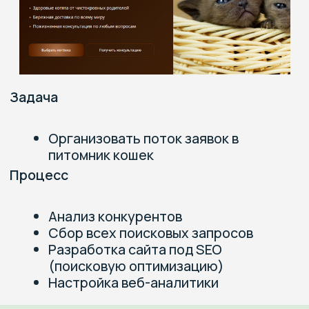
Руководитель отдела продвижения
Победитель чемпионата по продвижению
сайтов в 2025 и 2024
Специалист по продвижению сайтов №1 в
2024 по версии Топвизор
Аудит в формате видео-
конференции 15-20 мин
Разберем ошибки на сайте
Рекомендации по улучшению
Ответы на ваши вопросы
+7
Соглашаюсь на
обработку
персональных данных