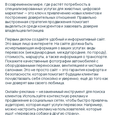
В современном мире, где растёт потребность в
специализированных услугах для животных, цифровой
Комплексные решения
маркетинг — это ключ к привлечению новых клиентов и
построению доверительных отношений. Правильно
выстроенная стратегия продвижения помогает
выделиться среди конкурентов и завоевать доверие
Сразу узнаем цели разработки
владельцев питомцев.
сайта. Если необходимо
последующее продвижение -
Первым делом создайте удобный и информативный сайт.
предлагаем сразу подготовить
Это ваше лицо в интернете. На сайте должна быть
сайт под поисковое продвижение
исчерпывающая информация о ваших услугах: виды
перевозок (международные, междугородние, по городу),
стоимость, маршруты, а также информация о транспорте.
Предоставляем план бюджета на
Покажите качественные фотографии автомобилей с
рекламу на месяц, полугодие, год
оборудованными переносками, вентиляцией и чистыми
салонами. Это не просто сайт — это гарантия комфорта и
Настраиваем аналитику, колл-
безопасности, которая помогает будущим клиентам
трекинг для анализа
почувствовать себя спокойно и уверенно, ещё до того как
Из месяца в месяц стараемся
эффективности рекламы
они доверят вам своего любимца.
улучшить показатели рекламных
кампаний в рамках бюджета
Онлайн-реклама — незаменимый инструмент для поиска
клиентов. Используйте контекстную рекламу и
продвижение в социальных сетях, чтобы быстро привлечь
Оказываем последующую
аудиторию, которая ищет услуги перевозки. Например,
поддержку, доработки и
можно настроить рекламу на пользователей, которые
продвижение бренда
ищут «перевозка собаки в другую страну»,