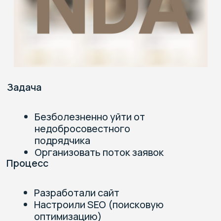
Подробнее о кейсе
101 заявка в ветклинику
сразу после запуска сайта
korgy-vet.ru
Круглосуточная
ветеринарная клиника
1 месяц
139
Разработка сайта
Страниц стало
под SEO
на сайте, а был
продвижение
лендинг :))
8.000
200.000
запросов
Символов текста
внедрили в новый
написали для