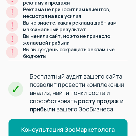
рекламу и продажи
ТГ канал вырос со 150 до 2300
Реклама не приносит вам клиентов,
подписчиков.
В планах расширяться на страны
несмотря на все усилия
СНГ и Европу.
Вы не знаете, какая реклама даёт вам
максимальный результат
Вы меняли сайт, но это не принесло
желаемой прибыли
Вы вынуждены сокращать рекламные
Подробнее о кейсе
бюджеты
2200 заявок в месяц или 80
заявок в день в питомник
собак
maltipoo-official.com
2.200
100.000