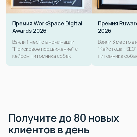
Премия WorkSpace Digital
Премия Ruwar
Awards 2026
2026
Взяли 1 место в номинации
Взяли 3 место в
"Поисковое продвижение" с
"Кейс года - SEO
кейсом питомника собак
питомника соба
Обеспечим развитие
и комфортное
партнерство для
школы дрессировки
собак
Обратившись к нам, вы получите
атмосферу комфортного
партнерства
, которая позволит вам
сосредоточиться на обслуживании
клиентов. Мы возьмем на себя все