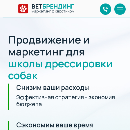
Продвижение и
маркетинг для
школы дрессировки
собак
Снизим ваши расходы
Эффективная стратегия - экономия
бюджета
Сэкономим ваше время
Мы займемся профессиональным
маркетингом, вы - бизнесом
Сохраним ваше спокойствие
Все заботы по продвижению в
интернете - на нас