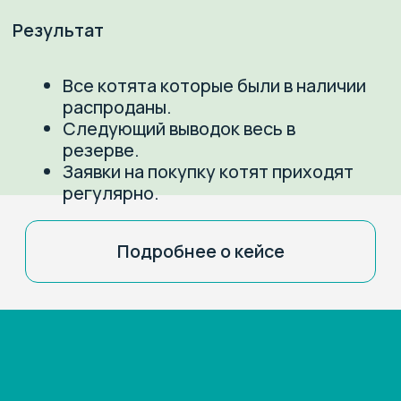
Консультация ЗооМаркетолога
Примеры видеоаудитов
сайтов